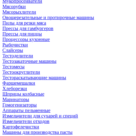
Мукопросеиватели
Мясорубки
Мясорыхлители
Овощерезательные и протирочные машины
Пилы для резки мяса
Прессы для гамбургеров
Прессы для пиццы
Процессоры кухонные
Рыбочистки
Слайсеры
Тестоделители
Тестозакаточные машины
Тестомесы
Тестоокруглители
Тестораскатывающие машины
Фаршемешалки
Хлеборезки
Шприцы колбасные
Маринаторы
Гомогенизаторы
Аппараты пельменные
Измельчители для сухарей и специй
Измельчители отходов
Картофелечистки
Машины для производства пасты