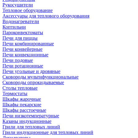
Рукосушители
Тепловое оборудование
Аксессуары для теплового оборудования
Водонагреватели
Коптильни
Пароконвектоматы
Печи для пиццы
Печи комбинированные
Печи конвейерные
Печи конвекционные
Печи подовые
Печи ротационные
Печи угольные и дровяные
Сковороды мультифункциональные
Сковороды опрокидываемые
Столы тепловые
Термостаты
Шкафы жарочные
Шкафы пекарские
Шкафы расстоечные
Печи низкотемпературные
Казаны индукционные
Грили для тепловых линий
Грили индукционные для тепловых линий
Дегидраторы