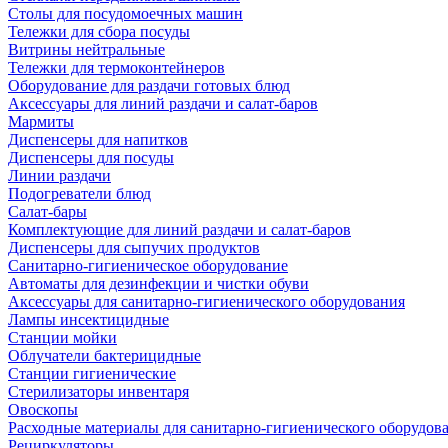
Столы для посудомоечных машин
Тележки для сбора посуды
Витрины нейтральные
Тележки для термоконтейнеров
Оборудование для раздачи готовых блюд
Аксессуары для линий раздачи и салат-баров
Мармиты
Диспенсеры для напитков
Диспенсеры для посуды
Линии раздачи
Подогреватели блюд
Салат-бары
Комплектующие для линий раздачи и салат-баров
Диспенсеры для сыпучих продуктов
Санитарно-гигиеническое оборудование
Автоматы для дезинфекции и чистки обуви
Аксессуары для санитарно-гигиенического оборудования
Лампы инсектицидные
Станции мойки
Облучатели бактерицидные
Станции гигиенические
Стерилизаторы инвентаря
Овоскопы
Расходные материалы для санитарно-гигиенического оборудов
Рециркуляторы