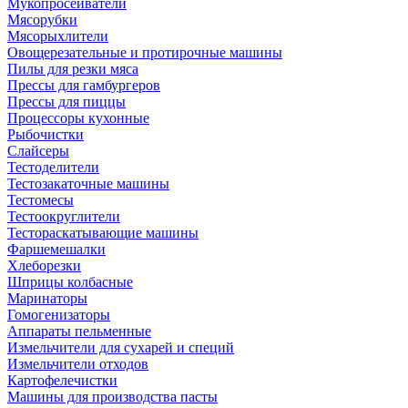
Мукопросеиватели
Мясорубки
Мясорыхлители
Овощерезательные и протирочные машины
Пилы для резки мяса
Прессы для гамбургеров
Прессы для пиццы
Процессоры кухонные
Рыбочистки
Слайсеры
Тестоделители
Тестозакаточные машины
Тестомесы
Тестоокруглители
Тестораскатывающие машины
Фаршемешалки
Хлеборезки
Шприцы колбасные
Маринаторы
Гомогенизаторы
Аппараты пельменные
Измельчители для сухарей и специй
Измельчители отходов
Картофелечистки
Машины для производства пасты