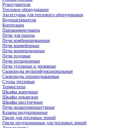
Рукосушители
Тепловое оборудование
Аксессуары для теплового оборудования
Водонагреватели
Коптильни
Пароконвектоматы
Печи для пиццы
Печи комбинированные
Печи конвейерные
Печи конвекционные
Печи подовые
Печи ротационные
Печи угольные и дровяные
Сковороды мультифункциональные
Сковороды опрокидываемые
Столы тепловые
Термостаты
Шкафы жарочные
Шкафы пекарские
Шкафы расстоечные
Печи низкотемпературные
Казаны индукционные
Грили для тепловых линий
Грили индукционные для тепловых линий
Дегидраторы