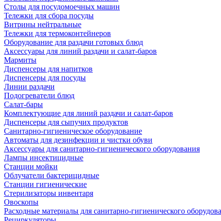
Столы для посудомоечных машин
Тележки для сбора посуды
Витрины нейтральные
Тележки для термоконтейнеров
Оборудование для раздачи готовых блюд
Аксессуары для линий раздачи и салат-баров
Мармиты
Диспенсеры для напитков
Диспенсеры для посуды
Линии раздачи
Подогреватели блюд
Салат-бары
Комплектующие для линий раздачи и салат-баров
Диспенсеры для сыпучих продуктов
Санитарно-гигиеническое оборудование
Автоматы для дезинфекции и чистки обуви
Аксессуары для санитарно-гигиенического оборудования
Лампы инсектицидные
Станции мойки
Облучатели бактерицидные
Станции гигиенические
Стерилизаторы инвентаря
Овоскопы
Расходные материалы для санитарно-гигиенического оборудов
Рециркуляторы