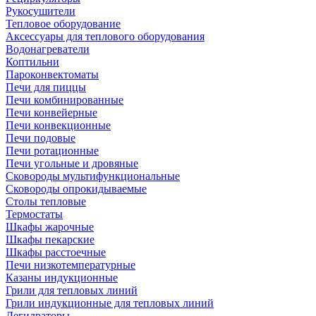
Рукосушители
Тепловое оборудование
Аксессуары для теплового оборудования
Водонагреватели
Коптильни
Пароконвектоматы
Печи для пиццы
Печи комбинированные
Печи конвейерные
Печи конвекционные
Печи подовые
Печи ротационные
Печи угольные и дровяные
Сковороды мультифункциональные
Сковороды опрокидываемые
Столы тепловые
Термостаты
Шкафы жарочные
Шкафы пекарские
Шкафы расстоечные
Печи низкотемпературные
Казаны индукционные
Грили для тепловых линий
Грили индукционные для тепловых линий
Дегидраторы