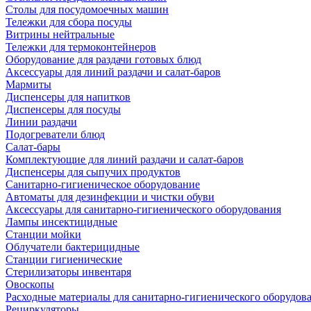
Столы для посудомоечных машин
Тележки для сбора посуды
Витрины нейтральные
Тележки для термоконтейнеров
Оборудование для раздачи готовых блюд
Аксессуары для линий раздачи и салат-баров
Мармиты
Диспенсеры для напитков
Диспенсеры для посуды
Линии раздачи
Подогреватели блюд
Салат-бары
Комплектующие для линий раздачи и салат-баров
Диспенсеры для сыпучих продуктов
Санитарно-гигиеническое оборудование
Автоматы для дезинфекции и чистки обуви
Аксессуары для санитарно-гигиенического оборудования
Лампы инсектицидные
Станции мойки
Облучатели бактерицидные
Станции гигиенические
Стерилизаторы инвентаря
Овоскопы
Расходные материалы для санитарно-гигиенического оборудов
Рециркуляторы