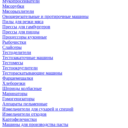
Мукопросеиватели
Мясорубки
Мясорыхлители
Овощерезательные и протирочные машины
Пилы для резки мяса
Прессы для гамбургеров
Прессы для пиццы
Процессоры кухонные
Рыбочистки
Слайсеры
Тестоделители
Тестозакаточные машины
Тестомесы
Тестоокруглители
Тестораскатывающие машины
Фаршемешалки
Хлеборезки
Шприцы колбасные
Маринаторы
Гомогенизаторы
Аппараты пельменные
Измельчители для сухарей и специй
Измельчители отходов
Картофелечистки
Машины для производства пасты