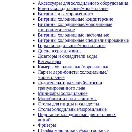
Аксессуары для холодильного оборудования
Бонеты холодильные/морозильные
Витрины для мороженного
Витрины холодильные кондитерские
Витрины холодильные/морозильные
гастрономические
Витрины холодильные настольные
Витрины холодильные специализированные
Горки холодильные/морозильные
Диспенсеры для вина
Дозаторы и охладители воды
Кегераторы
Камеры холодильные/морозильные
Лари и лари-бонеты холодильные/
морозильные
Льдогенераторы чешуйчатого и
гранулированного льда
Минибары холодильные
Моноблоки и сплит-системы
Столы для пиццы и саладетты
Столы холодильные/морозильные
Подставки холодильные для тепловых
линий
Фризеры
Шкафы холодильные/морозильные