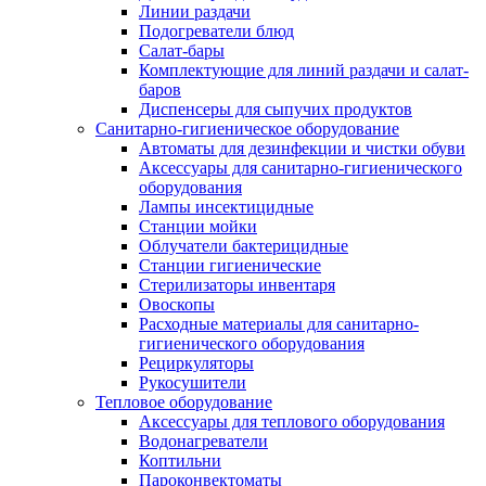
Линии раздачи
Подогреватели блюд
Салат-бары
Комплектующие для линий раздачи и салат-
баров
Диспенсеры для сыпучих продуктов
Санитарно-гигиеническое оборудование
Автоматы для дезинфекции и чистки обуви
Аксессуары для санитарно-гигиенического
оборудования
Лампы инсектицидные
Станции мойки
Облучатели бактерицидные
Станции гигиенические
Стерилизаторы инвентаря
Овоскопы
Расходные материалы для санитарно-
гигиенического оборудования
Рециркуляторы
Рукосушители
Тепловое оборудование
Аксессуары для теплового оборудования
Водонагреватели
Коптильни
Пароконвектоматы