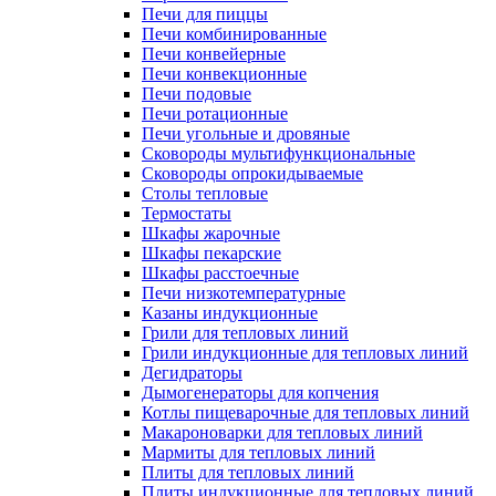
Печи для пиццы
Печи комбинированные
Печи конвейерные
Печи конвекционные
Печи подовые
Печи ротационные
Печи угольные и дровяные
Сковороды мультифункциональные
Сковороды опрокидываемые
Столы тепловые
Термостаты
Шкафы жарочные
Шкафы пекарские
Шкафы расстоечные
Печи низкотемпературные
Казаны индукционные
Грили для тепловых линий
Грили индукционные для тепловых линий
Дегидраторы
Дымогенераторы для копчения
Котлы пищеварочные для тепловых линий
Макароноварки для тепловых линий
Мармиты для тепловых линий
Плиты для тепловых линий
Плиты индукционные для тепловых линий