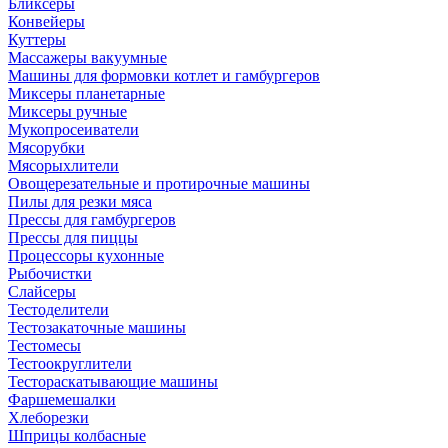
Бликсеры
Конвейеры
Куттеры
Массажеры вакуумные
Машины для формовки котлет и гамбургеров
Миксеры планетарные
Миксеры ручные
Мукопросеиватели
Мясорубки
Мясорыхлители
Овощерезательные и протирочные машины
Пилы для резки мяса
Прессы для гамбургеров
Прессы для пиццы
Процессоры кухонные
Рыбочистки
Слайсеры
Тестоделители
Тестозакаточные машины
Тестомесы
Тестоокруглители
Тестораскатывающие машины
Фаршемешалки
Хлеборезки
Шприцы колбасные