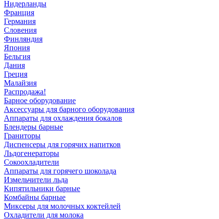
Нидерланды
Франция
Германия
Словения
Финляндия
Япония
Бельгия
Дания
Греция
Малайзия
Распродажа!
Барное оборудование
Аксессуары для барного оборудования
Аппараты для охлаждения бокалов
Блендеры барные
Граниторы
Диспенсеры для горячих напитков
Льдогенераторы
Сокоохладители
Аппараты для горячего шоколада
Измельчители льда
Кипятильники барные
Комбайны барные
Миксеры для молочных коктейлей
Охладители для молока