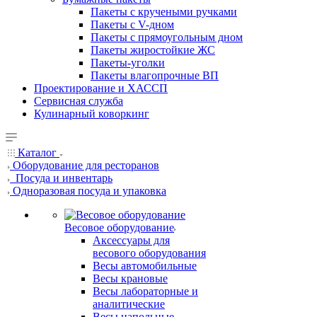
Пакеты с кручеными ручками
Пакеты с V-дном
Пакеты с прямоугольным дном
Пакеты жиростойкие ЖС
Пакеты-уголки
Пакеты влагопрочные ВП
Проектирование и ХАССП
Сервисная служба
Кулинарный коворкинг
Каталог
Оборудование для ресторанов
Посуда и инвентарь
Одноразовая посуда и упаковка
Весовое оборудование
Аксессуары для
весового оборудования
Весы автомобильные
Весы крановые
Весы лабораторные и
аналитические
Весы напольные