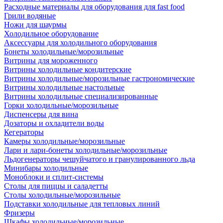
Расходные материалы для оборудования для fast food
Грили водяные
Ножи для шаурмы
Холодильное оборудование
Аксессуары для холодильного оборудования
Бонеты холодильные/морозильные
Витрины для мороженного
Витрины холодильные кондитерские
Витрины холодильные/морозильные гастрономические
Витрины холодильные настольные
Витрины холодильные специализированные
Горки холодильные/морозильные
Диспенсеры для вина
Дозаторы и охладители воды
Кегераторы
Камеры холодильные/морозильные
Лари и лари-бонеты холодильные/морозильные
Льдогенераторы чешуйчатого и гранулированного льда
Минибары холодильные
Моноблоки и сплит-системы
Столы для пиццы и саладетты
Столы холодильные/морозильные
Подставки холодильные для тепловых линий
Фризеры
Шкафы холодильные/морозильные