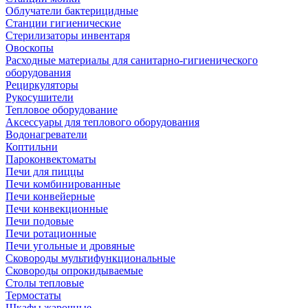
Облучатели бактерицидные
Станции гигиенические
Стерилизаторы инвентаря
Овоскопы
Расходные материалы для санитарно-гигиенического
оборудования
Рециркуляторы
Рукосушители
Тепловое оборудование
Аксессуары для теплового оборудования
Водонагреватели
Коптильни
Пароконвектоматы
Печи для пиццы
Печи комбинированные
Печи конвейерные
Печи конвекционные
Печи подовые
Печи ротационные
Печи угольные и дровяные
Сковороды мультифункциональные
Сковороды опрокидываемые
Столы тепловые
Термостаты
Шкафы жарочные