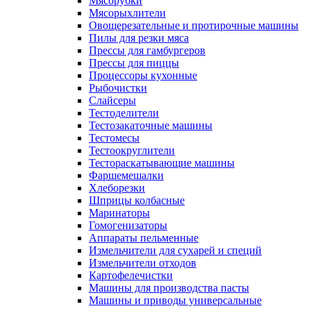
Мясорубки
Мясорыхлители
Овощерезательные и протирочные машины
Пилы для резки мяса
Прессы для гамбургеров
Прессы для пиццы
Процессоры кухонные
Рыбочистки
Слайсеры
Тестоделители
Тестозакаточные машины
Тестомесы
Тестоокруглители
Тестораскатывающие машины
Фаршемешалки
Хлеборезки
Шприцы колбасные
Маринаторы
Гомогенизаторы
Аппараты пельменные
Измельчители для сухарей и специй
Измельчители отходов
Картофелечистки
Машины для производства пасты
Машины и приводы универсальные