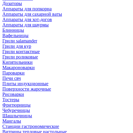
Дозаторы
Аппараты для попкорна
Аппараты для сахарной ваты
Аппараты для хот-догов
Аппараты для шаурмы
Блинницы
Вафельницы
Грили salamander
Грили для кур
Грили контактные
Грили роликовые
Кипятильники
Макароноварки
Пароварки
Печи свч
Плиты индукционные
Поверхности жарочные
Рисоварки
Тостеры
Фритюрницы
Чебуречницы
Шашлычницы
Мангалы
Станции гастрономические
Витрины тепловые настольные