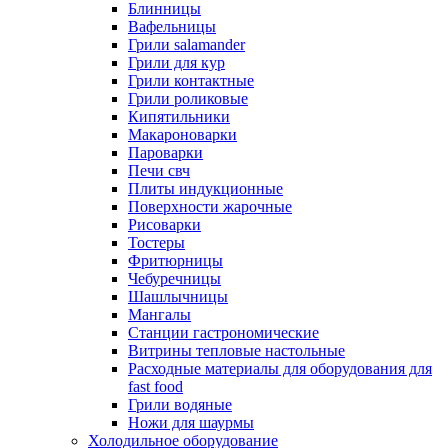
Блинницы
Вафельницы
Грили salamander
Грили для кур
Грили контактные
Грили роликовые
Кипятильники
Макароноварки
Пароварки
Печи свч
Плиты индукционные
Поверхности жарочные
Рисоварки
Тостеры
Фритюрницы
Чебуречницы
Шашлычницы
Мангалы
Станции гастрономические
Витрины тепловые настольные
Расходные материалы для оборудования для
fast food
Грили водяные
Ножи для шаурмы
Холодильное оборудование