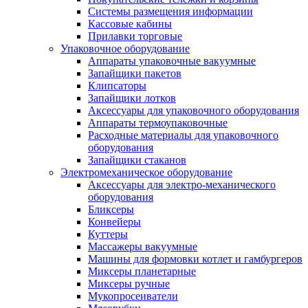
Системы размещения информации
Кассовые кабины
Прилавки торговые
Упаковочное оборудование
Аппараты упаковочные вакуумные
Запайщики пакетов
Клипсаторы
Запайщики лотков
Аксессуары для упаковочного оборудования
Аппараты термоупаковочные
Расходные материалы для упаковочного
оборудования
Запайщики стаканов
Электромеханическое оборудование
Аксессуары для электро-механического
оборудования
Бликсеры
Конвейеры
Куттеры
Массажеры вакуумные
Машины для формовки котлет и гамбургеров
Миксеры планетарные
Миксеры ручные
Мукопросеиватели