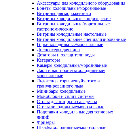
Аксессуары для холодильного оборудования
Бонеты холодильные/морозильные
Витрины для мороженного
Витрины холодильные кондитерские
Витрины холодильные/морозильные
гастрономические
Витрины холодильные настольные
Витрины холодильные специализированные
Горки холодильные/морозильные
Диспенсеры для вина
Дозаторы и охладители воды
Кегераторы
Камеры холодильные/морозильные
Лари и лари-бонеты холодильные/
морозильные
Льдогенераторы чешуйчатого и
гранулированного льда
Минибары холодильные
Моноблоки и сплит-системы
Столы для пиццы и саладетты
Столы холодильные/морозильные
Подставки холодильные для тепловых
линий
Фризеры
Шкафы холодильные/морозильные