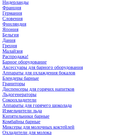
Нидерланды
Франция
Германия
Словения
Финляндия
Япония
Бельгия
Дания
Греция
Малайзия
Распродажа!
Барное оборудование
Аксессуары для барного оборудования
Аппараты для охлаждения бокалов
Блендеры барные
Граниторы
Диспенсеры для горячих напитков
Льдогенераторы
Сокоохладители
Аппараты для горячего шоколада
Измельчители льда
Кипятильники барные
Комбайны барные
Миксеры для молочных коктейлей
Охладители для молока