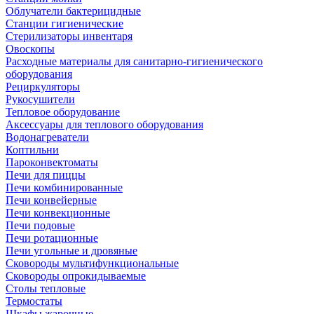
Облучатели бактерицидные
Станции гигиенические
Стерилизаторы инвентаря
Овоскопы
Расходные материалы для санитарно-гигиенического
оборудования
Рециркуляторы
Рукосушители
Тепловое оборудование
Аксессуары для теплового оборудования
Водонагреватели
Коптильни
Пароконвектоматы
Печи для пиццы
Печи комбинированные
Печи конвейерные
Печи конвекционные
Печи подовые
Печи ротационные
Печи угольные и дровяные
Сковороды мультифункциональные
Сковороды опрокидываемые
Столы тепловые
Термостаты
Шкафы жарочные