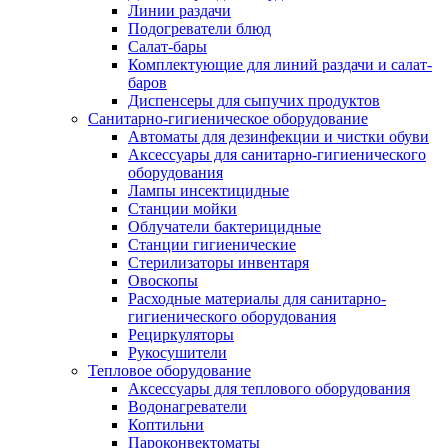
Линии раздачи
Подогреватели блюд
Салат-бары
Комплектующие для линий раздачи и салат-
баров
Диспенсеры для сыпучих продуктов
Санитарно-гигиеническое оборудование
Автоматы для дезинфекции и чистки обуви
Аксессуары для санитарно-гигиенического
оборудования
Лампы инсектицидные
Станции мойки
Облучатели бактерицидные
Станции гигиенические
Стерилизаторы инвентаря
Овоскопы
Расходные материалы для санитарно-
гигиенического оборудования
Рециркуляторы
Рукосушители
Тепловое оборудование
Аксессуары для теплового оборудования
Водонагреватели
Коптильни
Пароконвектоматы