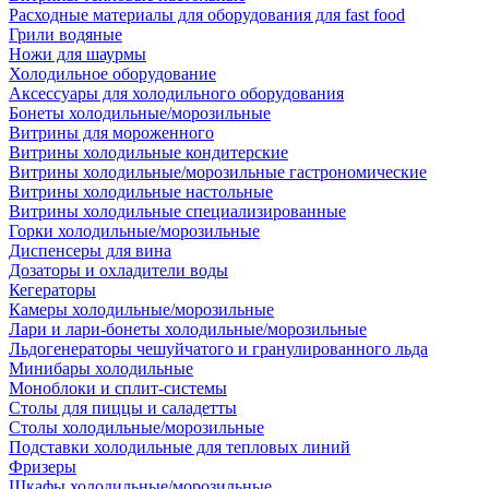
Расходные материалы для оборудования для fast food
Грили водяные
Ножи для шаурмы
Холодильное оборудование
Аксессуары для холодильного оборудования
Бонеты холодильные/морозильные
Витрины для мороженного
Витрины холодильные кондитерские
Витрины холодильные/морозильные гастрономические
Витрины холодильные настольные
Витрины холодильные специализированные
Горки холодильные/морозильные
Диспенсеры для вина
Дозаторы и охладители воды
Кегераторы
Камеры холодильные/морозильные
Лари и лари-бонеты холодильные/морозильные
Льдогенераторы чешуйчатого и гранулированного льда
Минибары холодильные
Моноблоки и сплит-системы
Столы для пиццы и саладетты
Столы холодильные/морозильные
Подставки холодильные для тепловых линий
Фризеры
Шкафы холодильные/морозильные