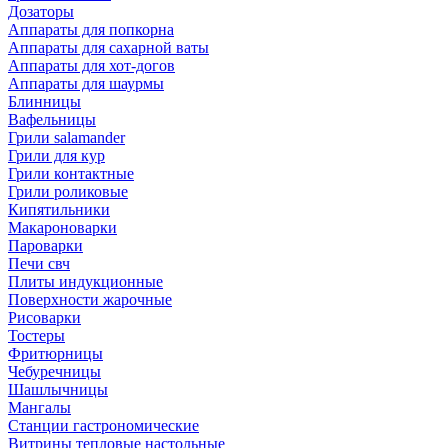
Дозаторы
Аппараты для попкорна
Аппараты для сахарной ваты
Аппараты для хот-догов
Аппараты для шаурмы
Блинницы
Вафельницы
Грили salamander
Грили для кур
Грили контактные
Грили роликовые
Кипятильники
Макароноварки
Пароварки
Печи свч
Плиты индукционные
Поверхности жарочные
Рисоварки
Тостеры
Фритюрницы
Чебуречницы
Шашлычницы
Мангалы
Станции гастрономические
Витрины тепловые настольные