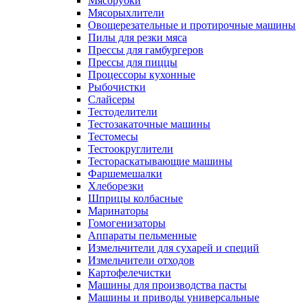
Мясорубки
Мясорыхлители
Овощерезательные и протирочные машины
Пилы для резки мяса
Прессы для гамбургеров
Прессы для пиццы
Процессоры кухонные
Рыбочистки
Слайсеры
Тестоделители
Тестозакаточные машины
Тестомесы
Тестоокруглители
Тестораскатывающие машины
Фаршемешалки
Хлеборезки
Шприцы колбасные
Маринаторы
Гомогенизаторы
Аппараты пельменные
Измельчители для сухарей и специй
Измельчители отходов
Картофелечистки
Машины для производства пасты
Машины и приводы универсальные