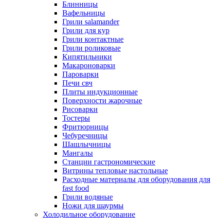
Блинницы
Вафельницы
Грили salamander
Грили для кур
Грили контактные
Грили роликовые
Кипятильники
Макароноварки
Пароварки
Печи свч
Плиты индукционные
Поверхности жарочные
Рисоварки
Тостеры
Фритюрницы
Чебуречницы
Шашлычницы
Мангалы
Станции гастрономические
Витрины тепловые настольные
Расходные материалы для оборудования для
fast food
Грили водяные
Ножи для шаурмы
Холодильное оборудование