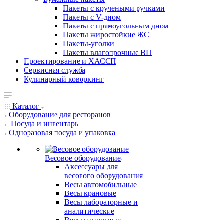
Пакеты с кручеными ручками
Пакеты с V-дном
Пакеты с прямоугольным дном
Пакеты жиростойкие ЖС
Пакеты-уголки
Пакеты влагопрочные ВП
Проектирование и ХАССП
Сервисная служба
Кулинарный коворкинг
Каталог
Оборудование для ресторанов
Посуда и инвентарь
Одноразовая посуда и упаковка
Весовое оборудование
Аксессуары для
весового оборудования
Весы автомобильные
Весы крановые
Весы лабораторные и
аналитические
Весы напольные