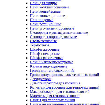
Печи для пиццы
Печи комбинированные
Печи конвейерные
Печи конвекционные
Печи подовые
Печи ротационные
Печи угольные и дровяные
Сковороды мультифункциональные
Сковороды опрокидываемые
Столы тепловые
Термостаты
Шкафы жарочные
Шкафы пекарские
Шкафы расстоечные
Печи низкотемпературные
Казаны индукционные
Грили для тепловых линий
Грили индукционные для тепловых линий
Дегидраторы
Дымогенераторы для копчения
Котлы пищеварочные для тепловых линий
Макароноварки для тепловых линий
Мармиты для тепловых линий
Плиты для тепловых линий
Плиты индукционные для тепловых линий