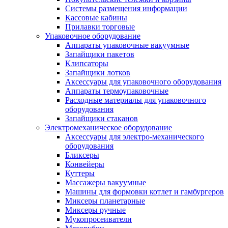
Системы размещения информации
Кассовые кабины
Прилавки торговые
Упаковочное оборудование
Аппараты упаковочные вакуумные
Запайщики пакетов
Клипсаторы
Запайщики лотков
Аксессуары для упаковочного оборудования
Аппараты термоупаковочные
Расходные материалы для упаковочного
оборудования
Запайщики стаканов
Электромеханическое оборудование
Аксессуары для электро-механического
оборудования
Бликсеры
Конвейеры
Куттеры
Массажеры вакуумные
Машины для формовки котлет и гамбургеров
Миксеры планетарные
Миксеры ручные
Мукопросеиватели