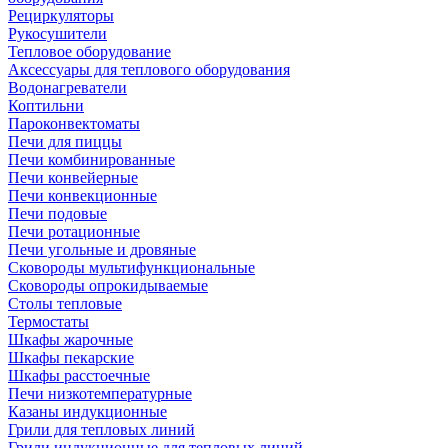
Рециркуляторы
Рукосушители
Тепловое оборудование
Аксессуары для теплового оборудования
Водонагреватели
Коптильни
Пароконвектоматы
Печи для пиццы
Печи комбинированные
Печи конвейерные
Печи конвекционные
Печи подовые
Печи ротационные
Печи угольные и дровяные
Сковороды мультифункциональные
Сковороды опрокидываемые
Столы тепловые
Термостаты
Шкафы жарочные
Шкафы пекарские
Шкафы расстоечные
Печи низкотемпературные
Казаны индукционные
Грили для тепловых линий
Грили индукционные для тепловых линий