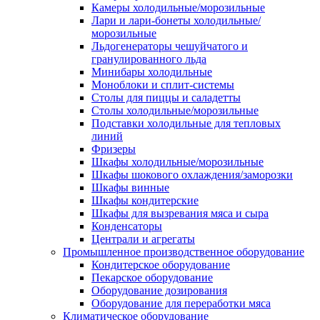
Камеры холодильные/морозильные
Лари и лари-бонеты холодильные/
морозильные
Льдогенераторы чешуйчатого и
гранулированного льда
Минибары холодильные
Моноблоки и сплит-системы
Столы для пиццы и саладетты
Столы холодильные/морозильные
Подставки холодильные для тепловых
линий
Фризеры
Шкафы холодильные/морозильные
Шкафы шокового охлаждения/заморозки
Шкафы винные
Шкафы кондитерские
Шкафы для вызревания мяса и сыра
Конденсаторы
Централи и агрегаты
Промышленное производственное оборудование
Кондитерское оборудование
Пекарское оборудование
Оборудование дозирования
Оборудование для переработки мяса
Климатическое оборудование