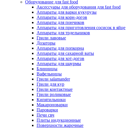
Оборудование для fast food
Аксессуары для оборудования для fast food
Аппараты для варки кукурузы
Аппараты для корн-догов
Аппараты для пончиков
Аппараты для приготовления сосисок в яйце
Аппараты для трдельников
Грили лавовые
Дозаторы
Аппараты для попкорна
Аппараты для сахарной ваты
Аппараты для хот-догов
Аппараты для шаурмы
Блинницы
Вафельницы
Грили salamander
Грили для кур
Грили контактные
Грили роликовые
Кипятильники
Макароноварки
Пароварки
Печи свч
Плиты индукционные
Поверхности жарочные