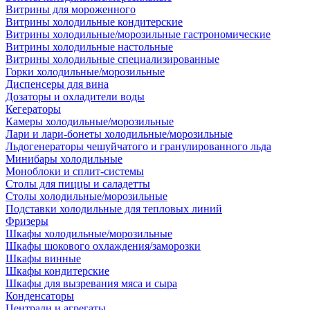
Витрины для мороженного
Витрины холодильные кондитерские
Витрины холодильные/морозильные гастрономические
Витрины холодильные настольные
Витрины холодильные специализированные
Горки холодильные/морозильные
Диспенсеры для вина
Дозаторы и охладители воды
Кегераторы
Камеры холодильные/морозильные
Лари и лари-бонеты холодильные/морозильные
Льдогенераторы чешуйчатого и гранулированного льда
Минибары холодильные
Моноблоки и сплит-системы
Столы для пиццы и саладетты
Столы холодильные/морозильные
Подставки холодильные для тепловых линий
Фризеры
Шкафы холодильные/морозильные
Шкафы шокового охлаждения/заморозки
Шкафы винные
Шкафы кондитерские
Шкафы для вызревания мяса и сыра
Конденсаторы
Централи и агрегаты