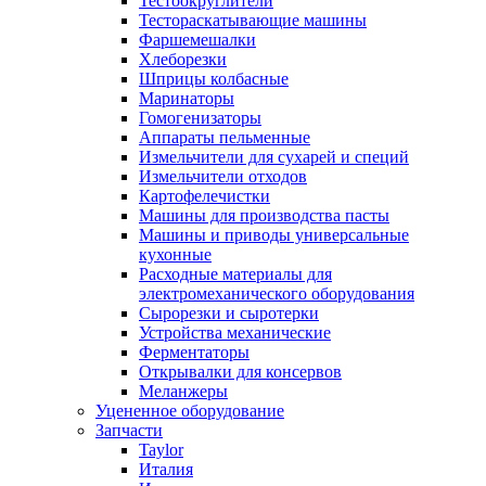
Тестоокруглители
Тестораскатывающие машины
Фаршемешалки
Хлеборезки
Шприцы колбасные
Маринаторы
Гомогенизаторы
Аппараты пельменные
Измельчители для сухарей и специй
Измельчители отходов
Картофелечистки
Машины для производства пасты
Машины и приводы универсальные
кухонные
Расходные материалы для
электромеханического оборудования
Сырорезки и сыротерки
Устройства механические
Ферментаторы
Открывалки для консервов
Меланжеры
Уцененное оборудование
Запчасти
Taylor
Италия