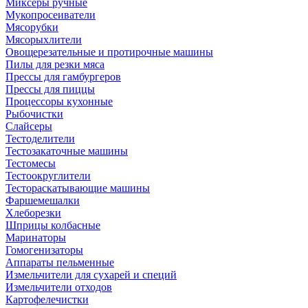
Миксеры ручные
Мукопросеиватели
Мясорубки
Мясорыхлители
Овощерезательные и протирочные машины
Пилы для резки мяса
Прессы для гамбургеров
Прессы для пиццы
Процессоры кухонные
Рыбочистки
Слайсеры
Тестоделители
Тестозакаточные машины
Тестомесы
Тестоокруглители
Тестораскатывающие машины
Фаршемешалки
Хлеборезки
Шприцы колбасные
Маринаторы
Гомогенизаторы
Аппараты пельменные
Измельчители для сухарей и специй
Измельчители отходов
Картофелечистки