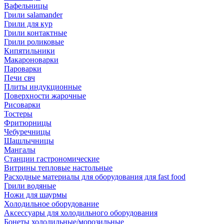
Вафельницы
Грили salamander
Грили для кур
Грили контактные
Грили роликовые
Кипятильники
Макароноварки
Пароварки
Печи свч
Плиты индукционные
Поверхности жарочные
Рисоварки
Тостеры
Фритюрницы
Чебуречницы
Шашлычницы
Мангалы
Станции гастрономические
Витрины тепловые настольные
Расходные материалы для оборудования для fast food
Грили водяные
Ножи для шаурмы
Холодильное оборудование
Аксессуары для холодильного оборудования
Бонеты холодильные/морозильные