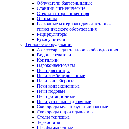
Облучатели бактерицидные
Станции гигиенические
Стерилизаторы инвентаря
Овоскопы
Расходные материалы для санитарно-
гигиенического оборудования
Рециркуляторы
Рукосушители
Тепловое оборудование
Аксессуары для теплового оборудования
Водонагреватели
Коптильни
Пароконвектоматы
Печи для пиццы
Печи комбинированные
Печи конвейерные
Печи конвекционные
Печи подовые
Печи ротационные
Печи угольные и дровяные
Сковороды мультифункциональные
Сковороды опрокидываемые
Столы тепловые
Термостаты
Шкафы жарочные