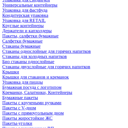
Универсальные контейнеры
Упаковка для фастфуда
Кондитерская упаковка
Упаковка для RETAIL
Круглые контейнеры
Держатели и капхолдеры
Пакеты, салфетки бумажные
Салфетки бумажные
Стаканы бумажные
Стаканы однослойные для горячих напитков
Стаканы для холодных напитков
Био стаканы однослойные
Стаканы двухслойные для горячих напитков
Крышки
Крышки для стаканов и креманок
Упаковка для пиццы
Бумажная посуда с логотипом
Креманки, Салатники, Контейнеры
Бумажные пакеты
Пакеты с кручеными ручками
Пакеты с V-дном
Пакеты с прямоугольным дном
Пакеты жиростойкие ЖС
Пакеты-уголки