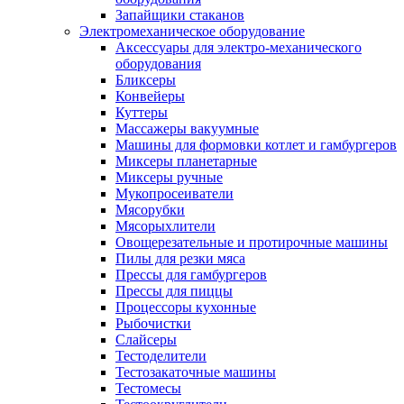
Запайщики стаканов
Электромеханическое оборудование
Аксессуары для электро-механического
оборудования
Бликсеры
Конвейеры
Куттеры
Массажеры вакуумные
Машины для формовки котлет и гамбургеров
Миксеры планетарные
Миксеры ручные
Мукопросеиватели
Мясорубки
Мясорыхлители
Овощерезательные и протирочные машины
Пилы для резки мяса
Прессы для гамбургеров
Прессы для пиццы
Процессоры кухонные
Рыбочистки
Слайсеры
Тестоделители
Тестозакаточные машины
Тестомесы