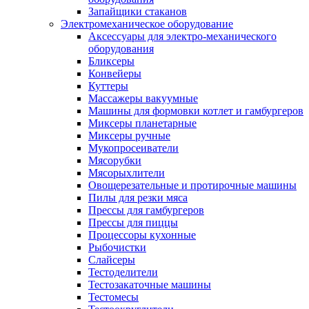
Запайщики стаканов
Электромеханическое оборудование
Аксессуары для электро-механического
оборудования
Бликсеры
Конвейеры
Куттеры
Массажеры вакуумные
Машины для формовки котлет и гамбургеров
Миксеры планетарные
Миксеры ручные
Мукопросеиватели
Мясорубки
Мясорыхлители
Овощерезательные и протирочные машины
Пилы для резки мяса
Прессы для гамбургеров
Прессы для пиццы
Процессоры кухонные
Рыбочистки
Слайсеры
Тестоделители
Тестозакаточные машины
Тестомесы