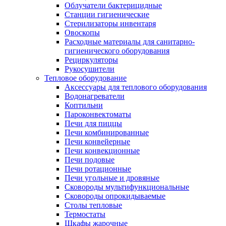
Облучатели бактерицидные
Станции гигиенические
Стерилизаторы инвентаря
Овоскопы
Расходные материалы для санитарно-
гигиенического оборудования
Рециркуляторы
Рукосушители
Тепловое оборудование
Аксессуары для теплового оборудования
Водонагреватели
Коптильни
Пароконвектоматы
Печи для пиццы
Печи комбинированные
Печи конвейерные
Печи конвекционные
Печи подовые
Печи ротационные
Печи угольные и дровяные
Сковороды мультифункциональные
Сковороды опрокидываемые
Столы тепловые
Термостаты
Шкафы жарочные