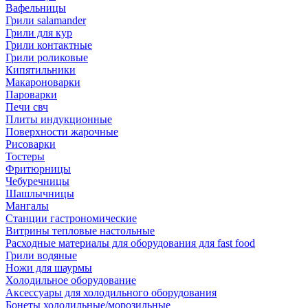
Вафельницы
Грили salamander
Грили для кур
Грили контактные
Грили роликовые
Кипятильники
Макароноварки
Пароварки
Печи свч
Плиты индукционные
Поверхности жарочные
Рисоварки
Тостеры
Фритюрницы
Чебуречницы
Шашлычницы
Мангалы
Станции гастрономические
Витрины тепловые настольные
Расходные материалы для оборудования для fast food
Грили водяные
Ножи для шаурмы
Холодильное оборудование
Аксессуары для холодильного оборудования
Бонеты холодильные/морозильные