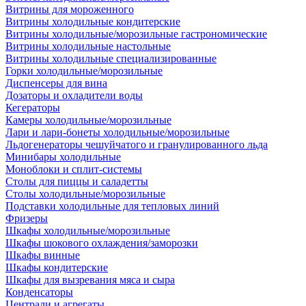
Витрины для мороженного
Витрины холодильные кондитерские
Витрины холодильные/морозильные гастрономические
Витрины холодильные настольные
Витрины холодильные специализированные
Горки холодильные/морозильные
Диспенсеры для вина
Дозаторы и охладители воды
Кегераторы
Камеры холодильные/морозильные
Лари и лари-бонеты холодильные/морозильные
Льдогенераторы чешуйчатого и гранулированного льда
Минибары холодильные
Моноблоки и сплит-системы
Столы для пиццы и саладетты
Столы холодильные/морозильные
Подставки холодильные для тепловых линий
Фризеры
Шкафы холодильные/морозильные
Шкафы шокового охлаждения/заморозки
Шкафы винные
Шкафы кондитерские
Шкафы для вызревания мяса и сыра
Конденсаторы
Централи и агрегаты