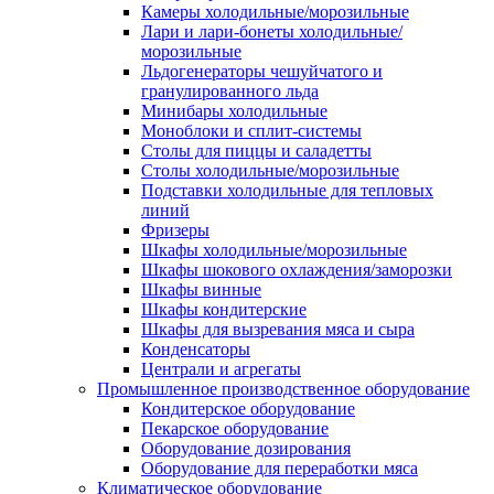
Камеры холодильные/морозильные
Лари и лари-бонеты холодильные/
морозильные
Льдогенераторы чешуйчатого и
гранулированного льда
Минибары холодильные
Моноблоки и сплит-системы
Столы для пиццы и саладетты
Столы холодильные/морозильные
Подставки холодильные для тепловых
линий
Фризеры
Шкафы холодильные/морозильные
Шкафы шокового охлаждения/заморозки
Шкафы винные
Шкафы кондитерские
Шкафы для вызревания мяса и сыра
Конденсаторы
Централи и агрегаты
Промышленное производственное оборудование
Кондитерское оборудование
Пекарское оборудование
Оборудование дозирования
Оборудование для переработки мяса
Климатическое оборудование