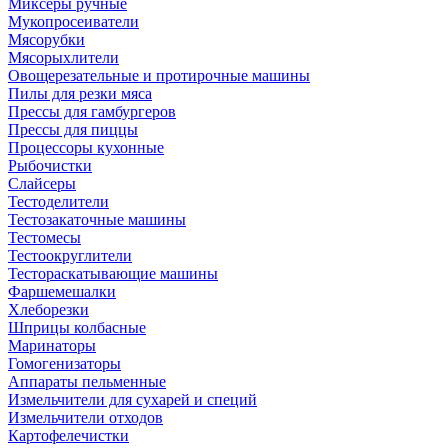
Миксеры ручные
Мукопросеиватели
Мясорубки
Мясорыхлители
Овощерезательные и протирочные машины
Пилы для резки мяса
Прессы для гамбургеров
Прессы для пиццы
Процессоры кухонные
Рыбочистки
Слайсеры
Тестоделители
Тестозакаточные машины
Тестомесы
Тестоокруглители
Тестораскатывающие машины
Фаршемешалки
Хлеборезки
Шприцы колбасные
Маринаторы
Гомогенизаторы
Аппараты пельменные
Измельчители для сухарей и специй
Измельчители отходов
Картофелечистки