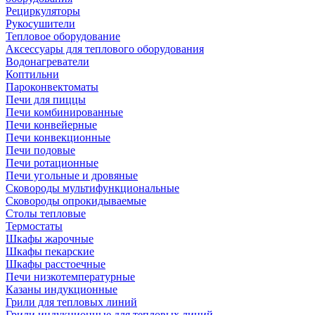
Рециркуляторы
Рукосушители
Тепловое оборудование
Аксессуары для теплового оборудования
Водонагреватели
Коптильни
Пароконвектоматы
Печи для пиццы
Печи комбинированные
Печи конвейерные
Печи конвекционные
Печи подовые
Печи ротационные
Печи угольные и дровяные
Сковороды мультифункциональные
Сковороды опрокидываемые
Столы тепловые
Термостаты
Шкафы жарочные
Шкафы пекарские
Шкафы расстоечные
Печи низкотемпературные
Казаны индукционные
Грили для тепловых линий
Грили индукционные для тепловых линий