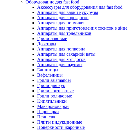
Оборудование для fast food
Аксессуары для оборудования для fast food
Аппараты для варки кукурузы
Аппараты для корн-догов
Аппараты для пончиков
Аппараты для приготовления сосисок в яйце
Аппараты для трдельников
Грили лавовые
Дозаторы
Аппараты для попкорна
Аппараты для сахарной ваты
Аппараты для хот-догов
Аппараты для шаурмы
Блинницы
Вафельницы
Грили salamander
Грили для кур
Грили контактные
Грили роликовые
Кипятильники
Макароноварки
Пароварки
Печи свч
Плиты индукционные
Поверхности жарочные