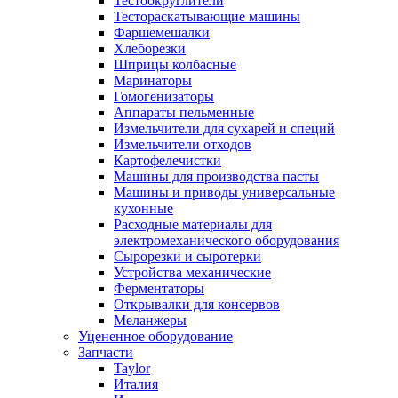
Тестоокруглители
Тестораскатывающие машины
Фаршемешалки
Хлеборезки
Шприцы колбасные
Маринаторы
Гомогенизаторы
Аппараты пельменные
Измельчители для сухарей и специй
Измельчители отходов
Картофелечистки
Машины для производства пасты
Машины и приводы универсальные
кухонные
Расходные материалы для
электромеханического оборудования
Сырорезки и сыротерки
Устройства механические
Ферментаторы
Открывалки для консервов
Меланжеры
Уцененное оборудование
Запчасти
Taylor
Италия