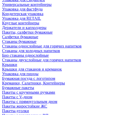
Универсальные контейнеры
Упаковка для фастфуда
Кондитерская упаковка
Упаковка для RETAIL
Круглые контейнеры
Держатели и капхолдеры
Пакеты, салфетки бумажные
Салфетки бумажные
Стаканы бумажные
Стаканы однослойные для горячих напитков
Стаканы для холодных напитков
Био стаканы однослойные
Стаканы двухслойные для горячих напитков
Крышки
Крышки для стаканов и креманок
Упаковка для пиццы
Бумажная посуда с логотипом
Креманки, Салатники, Контейнеры
Бумажные пакеты
Пакеты с кручеными ручками
Пакеты с V-дном
Пакеты с прямоугольным дном
Пакеты жиростойкие ЖС
Пакеты-уголки