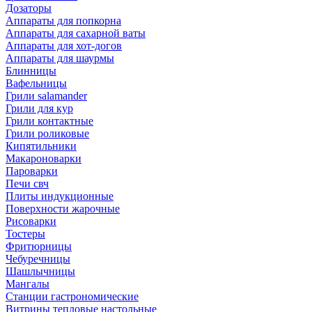
Дозаторы
Аппараты для попкорна
Аппараты для сахарной ваты
Аппараты для хот-догов
Аппараты для шаурмы
Блинницы
Вафельницы
Грили salamander
Грили для кур
Грили контактные
Грили роликовые
Кипятильники
Макароноварки
Пароварки
Печи свч
Плиты индукционные
Поверхности жарочные
Рисоварки
Тостеры
Фритюрницы
Чебуречницы
Шашлычницы
Мангалы
Станции гастрономические
Витрины тепловые настольные