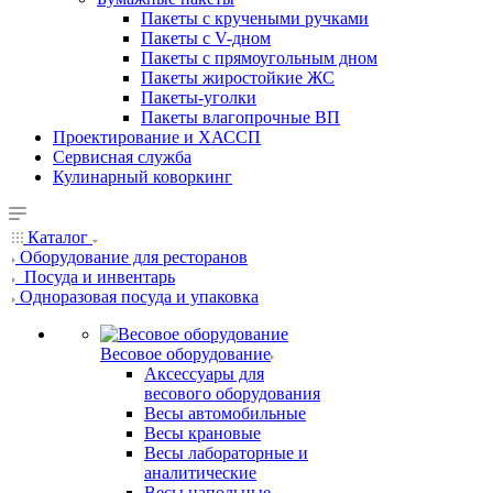
Пакеты с кручеными ручками
Пакеты с V-дном
Пакеты с прямоугольным дном
Пакеты жиростойкие ЖС
Пакеты-уголки
Пакеты влагопрочные ВП
Проектирование и ХАССП
Сервисная служба
Кулинарный коворкинг
Каталог
Оборудование для ресторанов
Посуда и инвентарь
Одноразовая посуда и упаковка
Весовое оборудование
Аксессуары для
весового оборудования
Весы автомобильные
Весы крановые
Весы лабораторные и
аналитические
Весы напольные