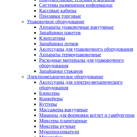
Системы размещения информации
Кассовые кабины
Прилавки торговые
Упаковочное оборудование
Аппараты упаковочные вакуумные
Запайщики пакетов
Клипсаторы
Запайщики лотков
Аксессуары для упаковочного оборудования
Аппараты термоупаковочные
Расходные материалы для упаковочного
оборудования
Запайщики стаканов
Электромеханическое оборудование
Аксессуары для электро-механического
оборудования
Бликсеры
Конвейеры
Куттеры
Массажеры вакуумные
Машины для формовки котлет и гамбургеров
Миксеры планетарные
Миксеры ручные
Мукопросеиватели