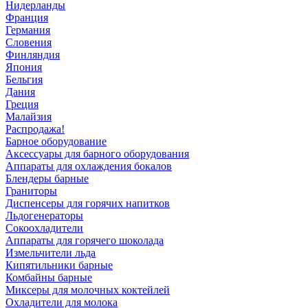
Нидерланды
Франция
Германия
Словения
Финляндия
Япония
Бельгия
Дания
Греция
Малайзия
Распродажа!
Барное оборудование
Аксессуары для барного оборудования
Аппараты для охлаждения бокалов
Блендеры барные
Граниторы
Диспенсеры для горячих напитков
Льдогенераторы
Сокоохладители
Аппараты для горячего шоколада
Измельчители льда
Кипятильники барные
Комбайны барные
Миксеры для молочных коктейлей
Охладители для молока