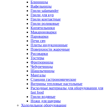
Блинницы
Вафельницы
Грили salamander
Грили для кур
Грили контактные
Грили роликовые
Кипятильники
Макароноварки
Пароварки
Печи свч
Плиты индукционные
Поверхности жарочные
Рисоварки
Тостеры
Фритюрницы
Чебуречницы
Шашлычницы
Мангалы
Станции гастрономические
Витрины тепловые настольные
Расходные материалы для оборудования для
fast food
Грили водяные
Ножи для шаурмы
Холодильное оборудование