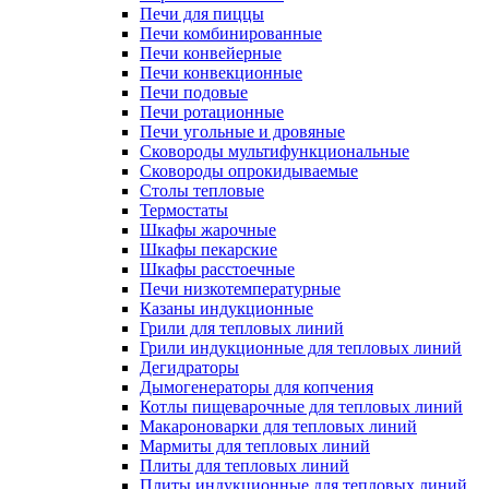
Печи для пиццы
Печи комбинированные
Печи конвейерные
Печи конвекционные
Печи подовые
Печи ротационные
Печи угольные и дровяные
Сковороды мультифункциональные
Сковороды опрокидываемые
Столы тепловые
Термостаты
Шкафы жарочные
Шкафы пекарские
Шкафы расстоечные
Печи низкотемпературные
Казаны индукционные
Грили для тепловых линий
Грили индукционные для тепловых линий
Дегидраторы
Дымогенераторы для копчения
Котлы пищеварочные для тепловых линий
Макароноварки для тепловых линий
Мармиты для тепловых линий
Плиты для тепловых линий
Плиты индукционные для тепловых линий