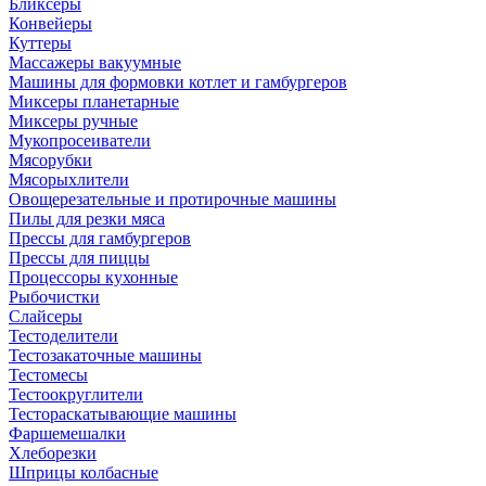
Бликсеры
Конвейеры
Куттеры
Массажеры вакуумные
Машины для формовки котлет и гамбургеров
Миксеры планетарные
Миксеры ручные
Мукопросеиватели
Мясорубки
Мясорыхлители
Овощерезательные и протирочные машины
Пилы для резки мяса
Прессы для гамбургеров
Прессы для пиццы
Процессоры кухонные
Рыбочистки
Слайсеры
Тестоделители
Тестозакаточные машины
Тестомесы
Тестоокруглители
Тестораскатывающие машины
Фаршемешалки
Хлеборезки
Шприцы колбасные