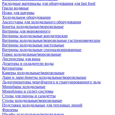
Расходные материалы для оборудования для fast food
Грили водяные
Ножи для шаурмы
Холодильное оборудование
Аксессуары для холодильного оборудования
Бонеты холодильные/морозильные
Витрины для мороженного
Витрины холодильные кондитерские
Витрины холодильные/морозильные гастрономические
Витрины холодильные настольные
Витрины холодильные специализированные
Горки холодильные/морозильные
Диспенсеры для вина
Дозаторы и охладители воды
Кегераторы
Камеры холодильные/морозильные
Лари и лари-бонеты холодильные/морозильные
Льдогенераторы чешуйчатого и гранулированного льда
Минибары холодильные
Моноблоки и сплит-системы
Столы для пиццы и саладетты
Столы холодильные/морозильные
Подставки холодильные для тепловых линий
Фризеры
Шкафы холодильные/морозильные