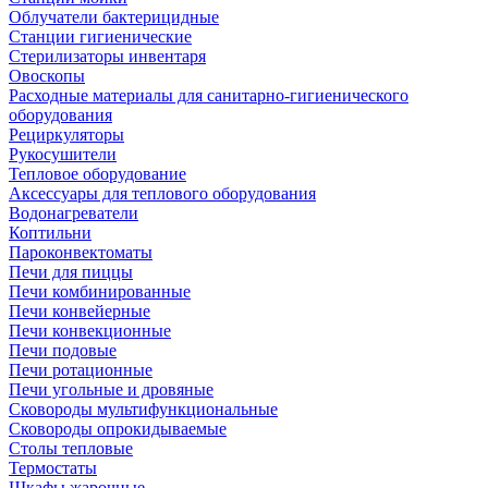
Облучатели бактерицидные
Станции гигиенические
Стерилизаторы инвентаря
Овоскопы
Расходные материалы для санитарно-гигиенического
оборудования
Рециркуляторы
Рукосушители
Тепловое оборудование
Аксессуары для теплового оборудования
Водонагреватели
Коптильни
Пароконвектоматы
Печи для пиццы
Печи комбинированные
Печи конвейерные
Печи конвекционные
Печи подовые
Печи ротационные
Печи угольные и дровяные
Сковороды мультифункциональные
Сковороды опрокидываемые
Столы тепловые
Термостаты
Шкафы жарочные