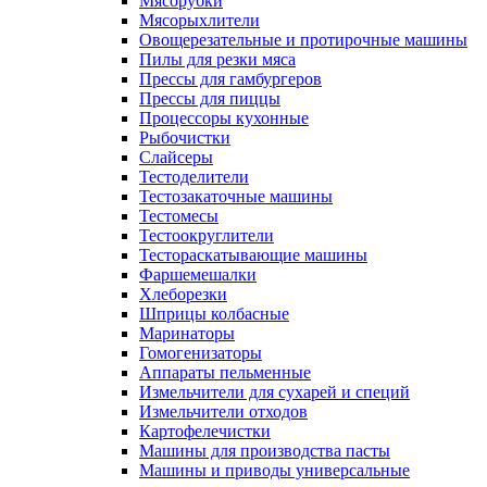
Мясорубки
Мясорыхлители
Овощерезательные и протирочные машины
Пилы для резки мяса
Прессы для гамбургеров
Прессы для пиццы
Процессоры кухонные
Рыбочистки
Слайсеры
Тестоделители
Тестозакаточные машины
Тестомесы
Тестоокруглители
Тестораскатывающие машины
Фаршемешалки
Хлеборезки
Шприцы колбасные
Маринаторы
Гомогенизаторы
Аппараты пельменные
Измельчители для сухарей и специй
Измельчители отходов
Картофелечистки
Машины для производства пасты
Машины и приводы универсальные