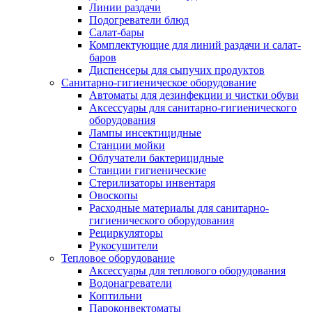
Линии раздачи
Подогреватели блюд
Салат-бары
Комплектующие для линий раздачи и салат-
баров
Диспенсеры для сыпучих продуктов
Санитарно-гигиеническое оборудование
Автоматы для дезинфекции и чистки обуви
Аксессуары для санитарно-гигиенического
оборудования
Лампы инсектицидные
Станции мойки
Облучатели бактерицидные
Станции гигиенические
Стерилизаторы инвентаря
Овоскопы
Расходные материалы для санитарно-
гигиенического оборудования
Рециркуляторы
Рукосушители
Тепловое оборудование
Аксессуары для теплового оборудования
Водонагреватели
Коптильни
Пароконвектоматы