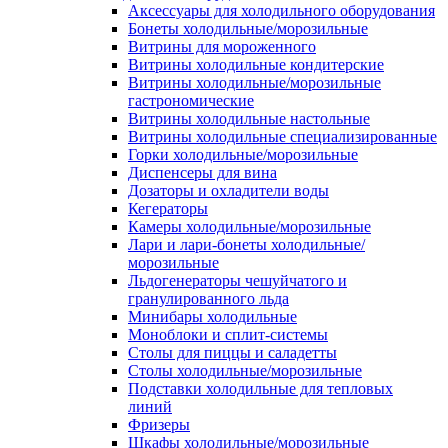
Аксессуары для холодильного оборудования
Бонеты холодильные/морозильные
Витрины для мороженного
Витрины холодильные кондитерские
Витрины холодильные/морозильные
гастрономические
Витрины холодильные настольные
Витрины холодильные специализированные
Горки холодильные/морозильные
Диспенсеры для вина
Дозаторы и охладители воды
Кегераторы
Камеры холодильные/морозильные
Лари и лари-бонеты холодильные/
морозильные
Льдогенераторы чешуйчатого и
гранулированного льда
Минибары холодильные
Моноблоки и сплит-системы
Столы для пиццы и саладетты
Столы холодильные/морозильные
Подставки холодильные для тепловых
линий
Фризеры
Шкафы холодильные/морозильные