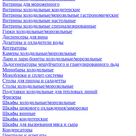
Витрины для мороженного
Витрины холодильные кондитерские
Витрины холодильные/морозильные гастрономические
Витрины холодильные настольные
Витрины холодильные специализированные
Горки холодильные/морозильные
Диспенсеры для вина
Дозаторы и охладители воды
Кегераторы
Камеры холодильные/морозильные
Лари и лари-бонеты холодильные/морозильные
Льдогенераторы чешуйчатого и гранулированного льда
Минибары холодильные
Моноблоки и сплит-системы
Столы для пиццы и саладетты
Столы холодильные/морозильные
Подставки холодильные для тепловых линий
Фризеры
Шкафы холодильные/морозильные
Шкафы шокового охлаждения/заморозки
Шкафы винные
Шкафы кондитерские
Шкафы для вызревания мяса и сыра
Конденсаторы
Централи и агрегаты