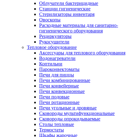
Облучатели бактерицидные
Станции гигиенические
Стерилизаторы инвентаря
Овоскопы
Расходные материалы для санитарно-
гигиенического оборудования
Рециркуляторы
Рукосушители
Тепловое оборудование
Аксессуары для теплового оборудования
Водонагреватели
Коптильни
Пароконвектоматы
Печи для пиццы
Печи комбинированные
Печи конвейерные
Печи конвекционные
Печи подовые
Печи ротационные
Печи угольные и дровяные
Сковороды мультифункциональные
Сковороды опрокидываемые
Столы тепловые
Термостаты
Шкафы жарочные