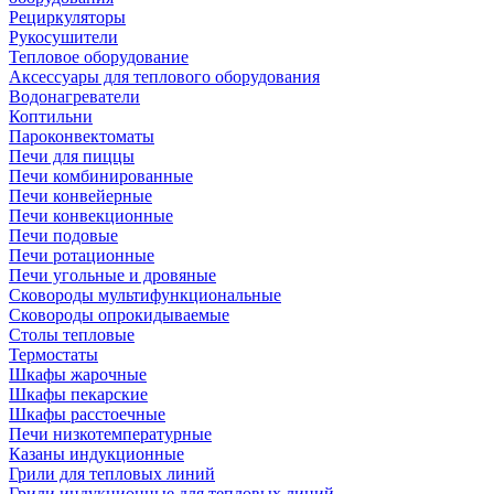
Рециркуляторы
Рукосушители
Тепловое оборудование
Аксессуары для теплового оборудования
Водонагреватели
Коптильни
Пароконвектоматы
Печи для пиццы
Печи комбинированные
Печи конвейерные
Печи конвекционные
Печи подовые
Печи ротационные
Печи угольные и дровяные
Сковороды мультифункциональные
Сковороды опрокидываемые
Столы тепловые
Термостаты
Шкафы жарочные
Шкафы пекарские
Шкафы расстоечные
Печи низкотемпературные
Казаны индукционные
Грили для тепловых линий
Грили индукционные для тепловых линий