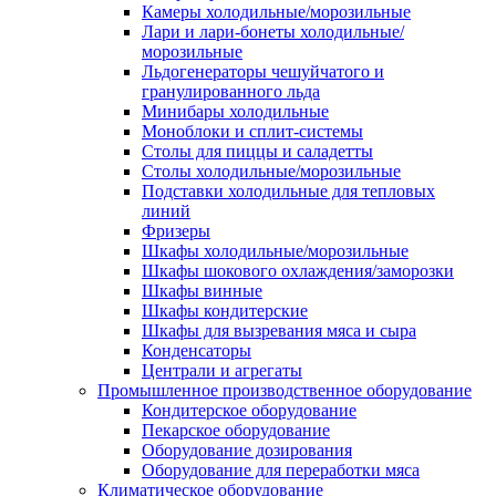
Камеры холодильные/морозильные
Лари и лари-бонеты холодильные/
морозильные
Льдогенераторы чешуйчатого и
гранулированного льда
Минибары холодильные
Моноблоки и сплит-системы
Столы для пиццы и саладетты
Столы холодильные/морозильные
Подставки холодильные для тепловых
линий
Фризеры
Шкафы холодильные/морозильные
Шкафы шокового охлаждения/заморозки
Шкафы винные
Шкафы кондитерские
Шкафы для вызревания мяса и сыра
Конденсаторы
Централи и агрегаты
Промышленное производственное оборудование
Кондитерское оборудование
Пекарское оборудование
Оборудование дозирования
Оборудование для переработки мяса
Климатическое оборудование