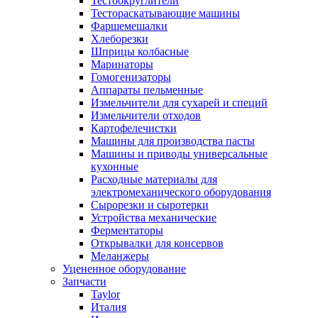
Тестоокруглители
Тестораскатывающие машины
Фаршемешалки
Хлеборезки
Шприцы колбасные
Маринаторы
Гомогенизаторы
Аппараты пельменные
Измельчители для сухарей и специй
Измельчители отходов
Картофелечистки
Машины для производства пасты
Машины и приводы универсальные
кухонные
Расходные материалы для
электромеханического оборудования
Сырорезки и сыротерки
Устройства механические
Ферментаторы
Открывалки для консервов
Меланжеры
Уцененное оборудование
Запчасти
Taylor
Италия