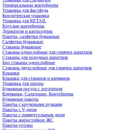
Универсальные контейнеры
Упаковка для фастфуда
Кондитерская упаковка
Упаковка для RETAIL
Круглые контейнеры
Держатели и капхолдеры
Пакеты, салфетки бумажные
Салфетки бумажные
Стаканы бумажные
Стаканы однослойные для горячих напитков
Стаканы для холодных напитков
Био стаканы однослойные
Стаканы двухслойные для горячих напитков
Крышки
Крышки для стаканов и креманок
Упаковка для пиццы
Бумажная посуда с логотипом
Креманки, Салатники, Контейнеры
Бумажные пакеты
Пакеты с кручеными ручками
Пакеты с V-дном
Пакеты с прямоугольным дном
Пакеты жиростойкие ЖС
Пакеты-уголки