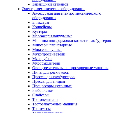
Запайщики стаканов
Электромеханическое оборудование
Аксессуары для электро-механического
оборудования
Бликсеры
Конвейеры
Куттеры
Массажеры вакуумные
Машины для формовки котлет и гамбургеров
Миксеры планетарные
Миксеры ручные
Мукопросеиватели
Мясорубки
Мясорыхлители
Овощерезательные и протирочные машины
Пилы для резки мяса
Прессы для гамбургеров
Прессы для пиццы
Процессоры кухонные
Рыбочистки
Слайсеры
Тестоделители
Тестозакаточные машины
Тестомесы