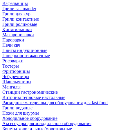
Вафельницы
Грили salamander
Грили для кур
Грили контактные
Грили роликовые
Кипятильники
Макароноварки
Пароварки
Печи свч
Плиты индукционные
Поверхности жарочные
Рисоварки
Тостеры
Фритюрницы
Чебуречницы
Шашлычницы
Мангалы
Станции гастрономические
Витрины тепловые настольные
Расходные материалы для оборудования для fast food
Грили водяные
Ножи для шаурмы
Холодильное оборудование
Аксессуары для холодильного оборудования
Бонеты холодильные/морозильные