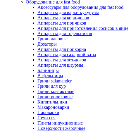
Оборудование для fast food
Аксессуары для оборудования для fast food
Аппараты для варки кукурузы
Аппараты для корн-догов
Аппараты для пончиков
Аппараты для приготовления сосисок в яйце
Аппараты для трдельников
Грили лавовые
Дозаторы
Аппараты для попкорна
Аппараты для сахарной ваты
Аппараты для хот-догов
Аппараты для шаурмы
Блинницы
Вафельницы
Грили salamander
Грили для кур
Грили контактные
Грили роликовые
Кипятильники
Макароноварки
Пароварки
Печи свч
Плиты индукционные
Поверхности жарочные