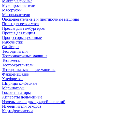
Миксеры ручные
Мукопросеиватели
Мясорубки
Мясорыхлители
Овощерезательные и протирочные машины
Пилы для резки мяса
Прессы для гамбургеров
Прессы для пиццы
Процессоры кухонные
Рыбочистки
Слайсеры
Тестоделители
Тестозакаточные машины
Тестомесы
Тестоокруглители
Тестораскатывающие машины
Фаршемешалки
Хлеборезки
Шприцы колбасные
Маринаторы
Гомогенизаторы
Аппараты пельменные
Измельчители для сухарей и специй
Измельчители отходов
Картофелечистки