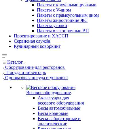
Пакеты с кручеными ручками
Пакеты с V-дном
Пакеты с прямоугольным дном
Пакеты жиростойкие ЖС
Пакеты-уголки
Пакеты влагопрочные ВП
Проектирование и ХАССП
Сервисная служба
Кулинарный коворкинг
Каталог
Оборудование для ресторанов
Посуда и инвентарь
Одноразовая посуда и упаковка
Весовое оборудование
Аксессуары для
весового оборудования
Весы автомобильные
Весы крановые
Весы лабораторные и
аналитические
Весы напольные