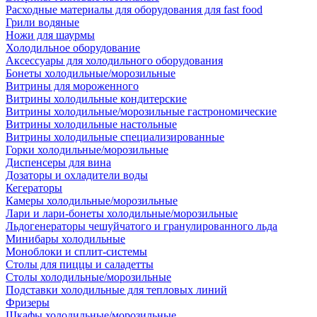
Расходные материалы для оборудования для fast food
Грили водяные
Ножи для шаурмы
Холодильное оборудование
Аксессуары для холодильного оборудования
Бонеты холодильные/морозильные
Витрины для мороженного
Витрины холодильные кондитерские
Витрины холодильные/морозильные гастрономические
Витрины холодильные настольные
Витрины холодильные специализированные
Горки холодильные/морозильные
Диспенсеры для вина
Дозаторы и охладители воды
Кегераторы
Камеры холодильные/морозильные
Лари и лари-бонеты холодильные/морозильные
Льдогенераторы чешуйчатого и гранулированного льда
Минибары холодильные
Моноблоки и сплит-системы
Столы для пиццы и саладетты
Столы холодильные/морозильные
Подставки холодильные для тепловых линий
Фризеры
Шкафы холодильные/морозильные