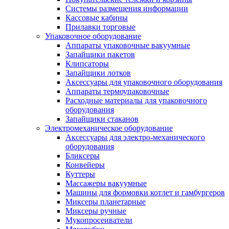
Системы размещения информации
Кассовые кабины
Прилавки торговые
Упаковочное оборудование
Аппараты упаковочные вакуумные
Запайщики пакетов
Клипсаторы
Запайщики лотков
Аксессуары для упаковочного оборудования
Аппараты термоупаковочные
Расходные материалы для упаковочного
оборудования
Запайщики стаканов
Электромеханическое оборудование
Аксессуары для электро-механического
оборудования
Бликсеры
Конвейеры
Куттеры
Массажеры вакуумные
Машины для формовки котлет и гамбургеров
Миксеры планетарные
Миксеры ручные
Мукопросеиватели