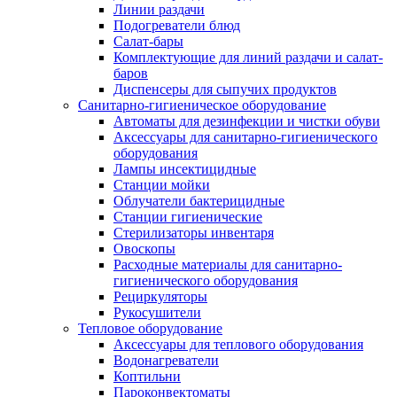
Линии раздачи
Подогреватели блюд
Салат-бары
Комплектующие для линий раздачи и салат-
баров
Диспенсеры для сыпучих продуктов
Санитарно-гигиеническое оборудование
Автоматы для дезинфекции и чистки обуви
Аксессуары для санитарно-гигиенического
оборудования
Лампы инсектицидные
Станции мойки
Облучатели бактерицидные
Станции гигиенические
Стерилизаторы инвентаря
Овоскопы
Расходные материалы для санитарно-
гигиенического оборудования
Рециркуляторы
Рукосушители
Тепловое оборудование
Аксессуары для теплового оборудования
Водонагреватели
Коптильни
Пароконвектоматы