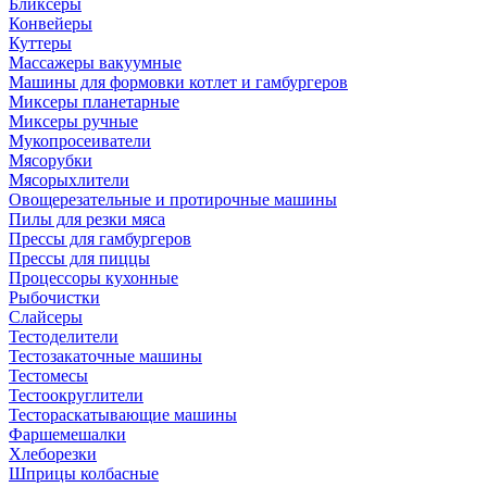
Бликсеры
Конвейеры
Куттеры
Массажеры вакуумные
Машины для формовки котлет и гамбургеров
Миксеры планетарные
Миксеры ручные
Мукопросеиватели
Мясорубки
Мясорыхлители
Овощерезательные и протирочные машины
Пилы для резки мяса
Прессы для гамбургеров
Прессы для пиццы
Процессоры кухонные
Рыбочистки
Слайсеры
Тестоделители
Тестозакаточные машины
Тестомесы
Тестоокруглители
Тестораскатывающие машины
Фаршемешалки
Хлеборезки
Шприцы колбасные