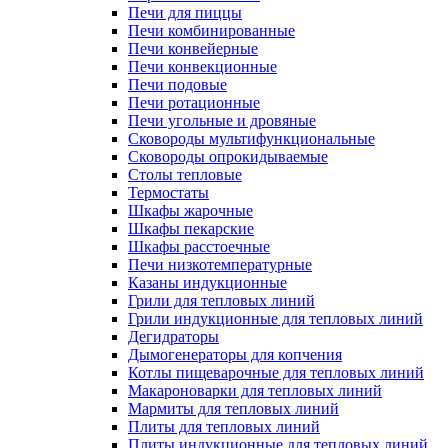
Печи для пиццы
Печи комбинированные
Печи конвейерные
Печи конвекционные
Печи подовые
Печи ротационные
Печи угольные и дровяные
Сковороды мультифункциональные
Сковороды опрокидываемые
Столы тепловые
Термостаты
Шкафы жарочные
Шкафы пекарские
Шкафы расстоечные
Печи низкотемпературные
Казаны индукционные
Грили для тепловых линий
Грили индукционные для тепловых линий
Дегидраторы
Дымогенераторы для копчения
Котлы пищеварочные для тепловых линий
Макароноварки для тепловых линий
Мармиты для тепловых линий
Плиты для тепловых линий
Плиты индукционные для тепловых линий