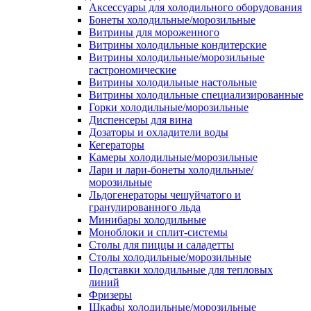
Аксессуары для холодильного оборудования
Бонеты холодильные/морозильные
Витрины для мороженного
Витрины холодильные кондитерские
Витрины холодильные/морозильные
гастрономические
Витрины холодильные настольные
Витрины холодильные специализированные
Горки холодильные/морозильные
Диспенсеры для вина
Дозаторы и охладители воды
Кегераторы
Камеры холодильные/морозильные
Лари и лари-бонеты холодильные/
морозильные
Льдогенераторы чешуйчатого и
гранулированного льда
Минибары холодильные
Моноблоки и сплит-системы
Столы для пиццы и саладетты
Столы холодильные/морозильные
Подставки холодильные для тепловых
линий
Фризеры
Шкафы холодильные/морозильные