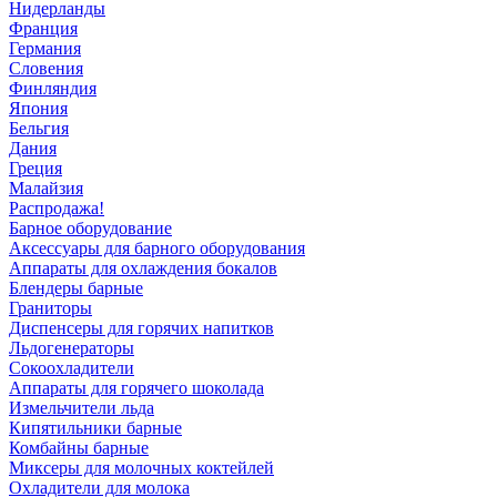
Нидерланды
Франция
Германия
Словения
Финляндия
Япония
Бельгия
Дания
Греция
Малайзия
Распродажа!
Барное оборудование
Аксессуары для барного оборудования
Аппараты для охлаждения бокалов
Блендеры барные
Граниторы
Диспенсеры для горячих напитков
Льдогенераторы
Сокоохладители
Аппараты для горячего шоколада
Измельчители льда
Кипятильники барные
Комбайны барные
Миксеры для молочных коктейлей
Охладители для молока