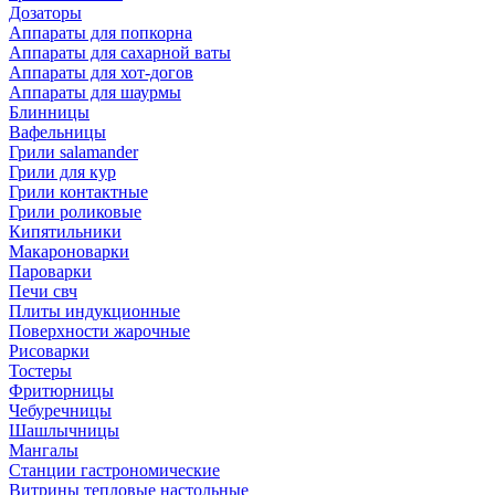
Дозаторы
Аппараты для попкорна
Аппараты для сахарной ваты
Аппараты для хот-догов
Аппараты для шаурмы
Блинницы
Вафельницы
Грили salamander
Грили для кур
Грили контактные
Грили роликовые
Кипятильники
Макароноварки
Пароварки
Печи свч
Плиты индукционные
Поверхности жарочные
Рисоварки
Тостеры
Фритюрницы
Чебуречницы
Шашлычницы
Мангалы
Станции гастрономические
Витрины тепловые настольные