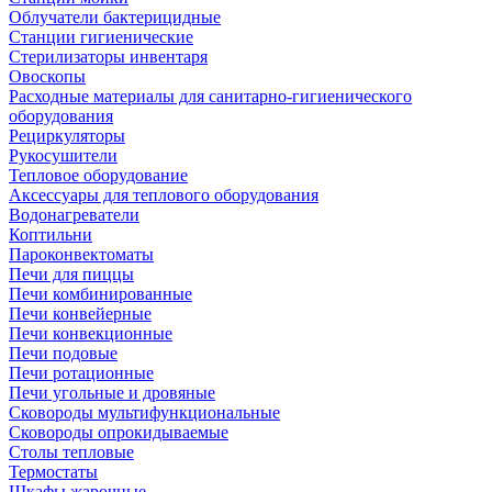
Облучатели бактерицидные
Станции гигиенические
Стерилизаторы инвентаря
Овоскопы
Расходные материалы для санитарно-гигиенического
оборудования
Рециркуляторы
Рукосушители
Тепловое оборудование
Аксессуары для теплового оборудования
Водонагреватели
Коптильни
Пароконвектоматы
Печи для пиццы
Печи комбинированные
Печи конвейерные
Печи конвекционные
Печи подовые
Печи ротационные
Печи угольные и дровяные
Сковороды мультифункциональные
Сковороды опрокидываемые
Столы тепловые
Термостаты
Шкафы жарочные