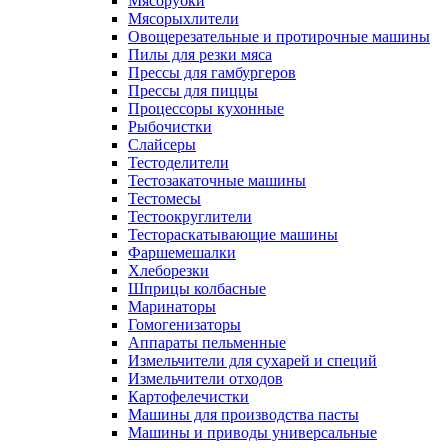
Мясорубки
Мясорыхлители
Овощерезательные и протирочные машины
Пилы для резки мяса
Прессы для гамбургеров
Прессы для пиццы
Процессоры кухонные
Рыбочистки
Слайсеры
Тестоделители
Тестозакаточные машины
Тестомесы
Тестоокруглители
Тестораскатывающие машины
Фаршемешалки
Хлеборезки
Шприцы колбасные
Маринаторы
Гомогенизаторы
Аппараты пельменные
Измельчители для сухарей и специй
Измельчители отходов
Картофелечистки
Машины для производства пасты
Машины и приводы универсальные