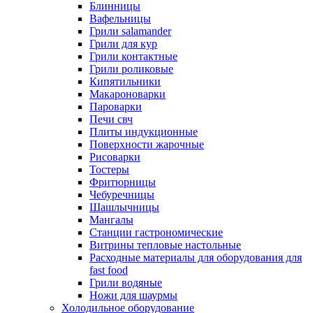
Блинницы
Вафельницы
Грили salamander
Грили для кур
Грили контактные
Грили роликовые
Кипятильники
Макароноварки
Пароварки
Печи свч
Плиты индукционные
Поверхности жарочные
Рисоварки
Тостеры
Фритюрницы
Чебуречницы
Шашлычницы
Мангалы
Станции гастрономические
Витрины тепловые настольные
Расходные материалы для оборудования для
fast food
Грили водяные
Ножи для шаурмы
Холодильное оборудование